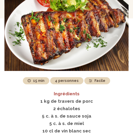
15 min
4 personnes
Facile
Ingrédients
1 kg de travers de porc
2 échalotes
5 c. à s. de sauce soja
5 c. à s. de miel
10 cl de vin blanc sec