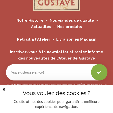
Notre Histoire
Nos viandes de qualité
Actualités
Nos produits
Retrait à l'Atelier
Livraison en Magasin
Inscrivez-vous à la newsletter et restez informé
des nouveautés de l'Atelier de Gustave
Si vous ne recevez pas nos newsletters, pensez à vérifier vos spams ou à
vous connecter et modifier les préférences associées à cette adresse.
Vous voulez des cookies ?
Fermer
la
bannière
Ce site utilise des cookies pour garantir la meilleure
des
expérience de navigation.
cookies