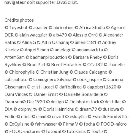
navigateur doit supporter JavaScript.
Crédits photos
© 1eyeshut © abasler © abricotine © Africa Studio © Agence
DER © alain wacquier © alb470 © Alessio Orrù © Alexander
Raths © Alina G © Altin Osmanaj © amenic181 © Andrey
Kiselev © Angel Simon © anjelagr © annamavritta ©
ArtemSam © badmanproduction © Barbara Pheby © Boris
Ryzhkov © Brad Pict © Brent Hofacker © CCat82 © chanelle
© Chlorophylle © Christian Jung © Claude Calcagno ©
cobraphoto © Comugnero Silvana © cook_inspire © Corinna
Gissemann © cristi lucaci © daffodilred © dagobert1620 ©
Dani Vincek © Daniel Ernst © Danielle Bonardelle ©
Daorson© Dar1930 © ddsign © Delphotostock © destillat ©
DIA © dolphy_tv © Doris Heinrichs © dream79 © dusiowa ©
Eddie © elieli © emmi © enzo4 © eskaylim © Estetik Food & life
© ExQuisine © fahrwasser © Firma V © focha © FOOD-micro
© FOOD-pictures © fotogal © fotoknips © fox17©