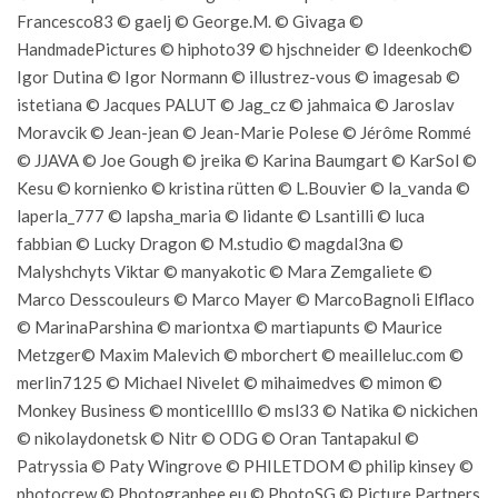
Francesco83 © gaelj © George.M. © Givaga ©
HandmadePictures © hiphoto39 © hjschneider © Ideenkoch©
Igor Dutina © Igor Normann © illustrez-vous © imagesab ©
istetiana © Jacques PALUT © Jag_cz © jahmaica © Jaroslav
Moravcik © Jean-jean © Jean-Marie Polese © Jérôme Rommé
© JJAVA © Joe Gough © jreika © Karina Baumgart © KarSol ©
Kesu © kornienko © kristina rütten © L.Bouvier © la_vanda ©
laperla_777 © lapsha_maria © lidante © Lsantilli © luca
fabbian © Lucky Dragon © M.studio © magdal3na ©
Malyshchyts Viktar © manyakotic © Mara Zemgaliete ©
Marco Desscouleurs © Marco Mayer © MarcoBagnoli Elflaco
© MarinaParshina © mariontxa © martiapunts © Maurice
Metzger© Maxim Malevich © mborchert © meailleluc.com ©
merlin7125 © Michael Nivelet © mihaimedves © mimon ©
Monkey Business © monticellllo © msl33 © Natika © nickichen
© nikolaydonetsk © Nitr © ODG © Oran Tantapakul ©
Patryssia © Paty Wingrove © PHILETDOM © philip kinsey ©
photocrew © Photographee.eu © PhotoSG © Picture Partners