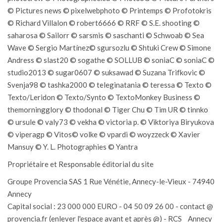
© Pictures news © pixelwebphoto © Printemps © Profotokris
© Richard Villalon © robert6666 © RRF © S.E. shooting ©
saharosa © Sailorr © sarsmis © saschanti © Schwoab © Sea
Wave © Sergio Martínez© sgursozlu © Shtuki Crew © Simone
Andress © slast20 © sogathe © SOLLUB © soniaC © soniaC ©
studio2013 © sugar0607 © suksawad © Suzana Trifkovic ©
Svenja98 © tashka2000 © teleginatania © teressa © Texto ©
Texto/Leridon © Texto/Synto © TextoMonkey Business ©
themorningglory © thodonal © Tiger Chu © Tim UR © tinnko
© ursule © valy73 © vekha © victoria p. © Viktoriya Biryukova
© viperagp © Vitos© volke © vpardi © woyzzeck © Xavier
Mansuy © Y. L. Photographies © Yantra
Propriétaire et Responsable éditorial du site
Groupe Provencia SAS 1 Rue Vénétie, Annecy-le-Vieux - 74940
Annecy
Capital social : 23 000 000 EURO - 04 50 09 26 00 - contact @
provencia.fr (enlever l'espace avant et après @) - RCS Annecy