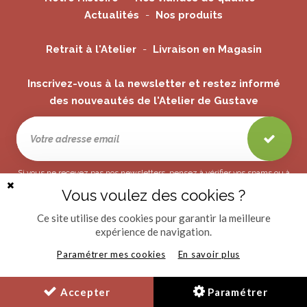
Actualités
Nos produits
Retrait à l'Atelier
Livraison en Magasin
Inscrivez-vous à la newsletter et restez informé
des nouveautés de l'Atelier de Gustave
Si vous ne recevez pas nos newsletters, pensez à vérifier vos spams ou à
vous connecter et modifier les préférences associées à cette adresse.
Vous voulez des cookies ?
Fermer
la
bannière
Ce site utilise des cookies pour garantir la meilleure
des
expérience de navigation.
cookies
Paramétrer mes cookies
En savoir plus
© L'Atelier de Gustave 2021
Provencia
Politique de confidentialité
Les mentions légales
Créé avec passion par Pure Illusion
Accepter
Paramétrer