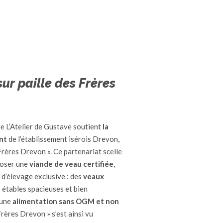
ur paille des Frères
ue L’Atelier de Gustave soutient
la
nt
de l’établissement isérois Drevon,
Frères Drevon ». Ce partenariat scelle
poser une
viande de veau certifiée
,
d’élevage exclusive : des
veaux
s étables spacieuses et bien
 une
alimentation sans OGM et non
Frères Drevon » s’est ainsi vu